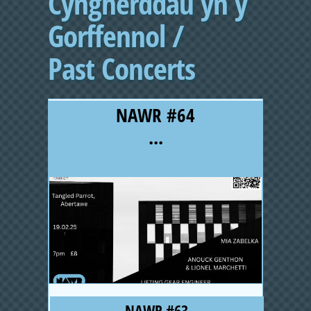
Cyngherddau yn y
Gorffennol /
Past Concerts
NAWR #64
Pages
...
NAWR #63