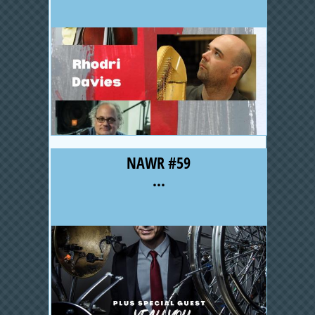
NAWR #59
...