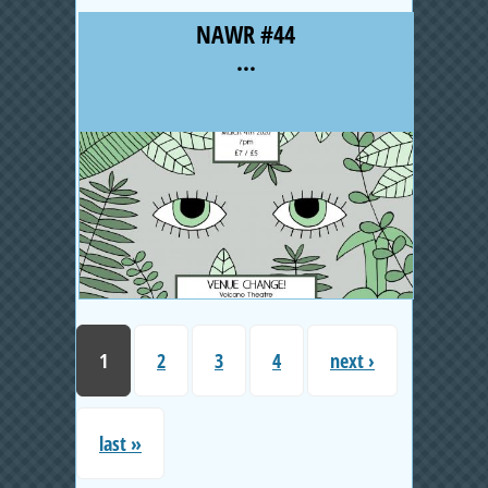
NAWR #44
...
1
2
3
4
next ›
last »