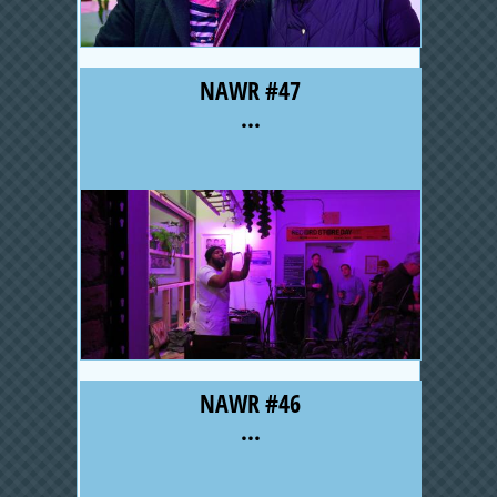
NAWR #47
...
NAWR #46
...