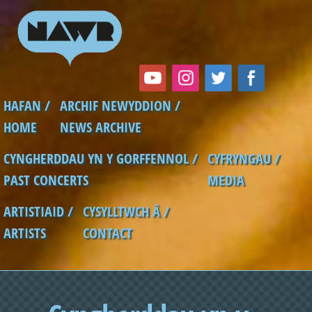
Skip to main content
HAFAN /
ARCHIF NEWYDDION /
Main menu
HOME
NEWS ARCHIVE
CYNGHERDDAU YN Y GORFFENNOL /
CYFRYNGAU /
PAST CONCERTS
MEDIA
ARTISTIAID /
CYSYLLTWCH Â /
ARTISTS
CONTACT