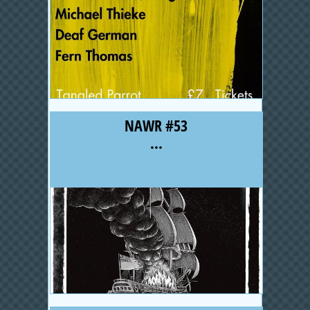
NAWR #53
...