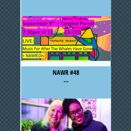
NAWR #48
...