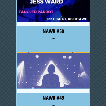
NAWR #50
...
NAWR #49
...