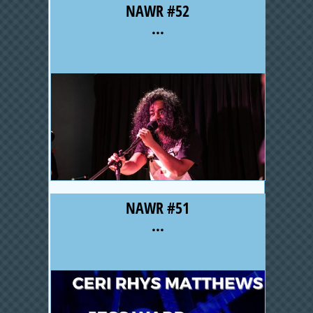
NAWR #52
...
NAWR #51
...