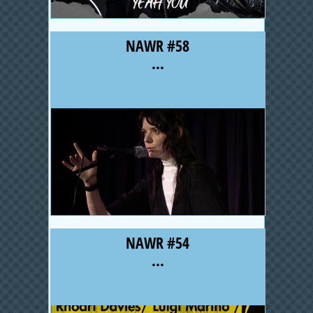
NAWR #58
...
NAWR #54
...