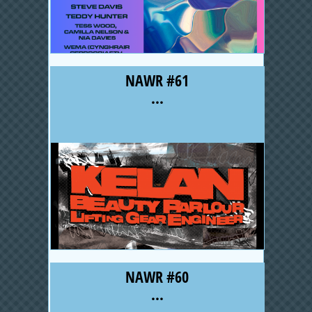
NAWR #61
...
NAWR #60
...