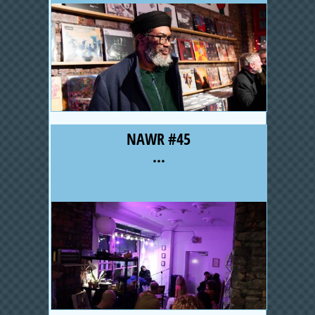
NAWR #45
...