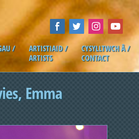
GAU /
ARTISTIAID /
CYSYLLTWCH Â /
ARTISTS
CONTACT
vies, Emma