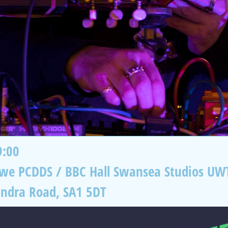
9:00
awe PCDDS / BBC Hall Swansea Studios UW
andra Road, SA1 5DT