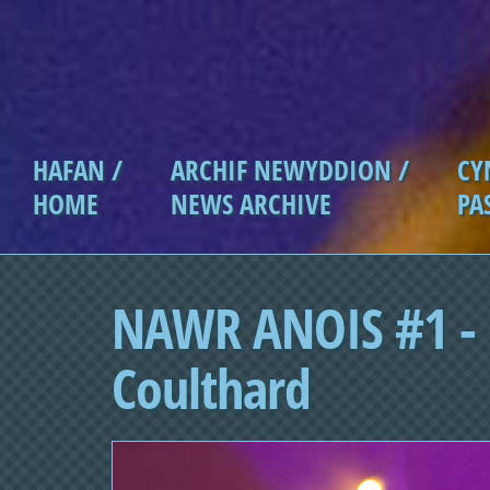
Skip to main content
HAFAN /
ARCHIF NEWYDDION /
CY
Main menu
HOME
NEWS ARCHIVE
PA
NAWR ANOIS #1 - 
Coulthard